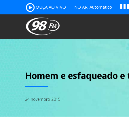
A
OUÇA AO VIVO
NO AR: Automático
B
c
Homem e esfaqueado e t
24 novembro 2015