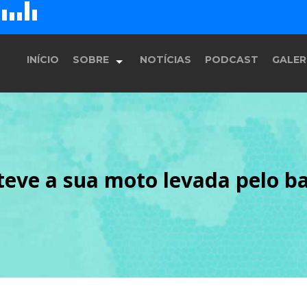
D
H
G
E
F
INÍCIO
SOBRE
NOTÍCIAS
PODCAST
GALER
História
eve a sua moto levada pelo b
Equipe
Programação