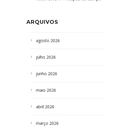
Formoso adquire aparelho para fazer
da Bahia
em
Campoformosenses que
exames de tomografia
morreram em desabamentos são
ARQUIVOS
sepultados em SP
agosto 2026
julho 2026
junho 2026
maio 2026
abril 2026
março 2026