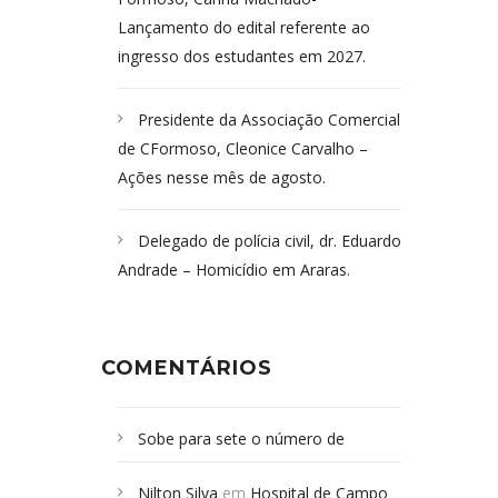
Lançamento do edital referente ao
ingresso dos estudantes em 2027.
Presidente da Associação Comercial
de CFormoso, Cleonice Carvalho –
Ações nesse mês de agosto.
Delegado de polícia civil, dr. Eduardo
Andrade – Homicídio em Araras.
COMENTÁRIOS
Sobe para sete o número de
Campoformosenses mortos em
Nilton Silva
em
Hospital de Campo
desabamento em São Paulo - Revista