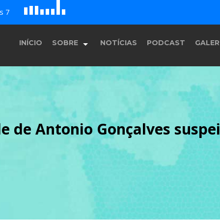
D
H
G
s 7
A
B
c
E
F
INÍCIO
SOBRE
NOTÍCIAS
PODCAST
GALER
História
e de Antonio Gonçalves suspei
Equipe
Programação