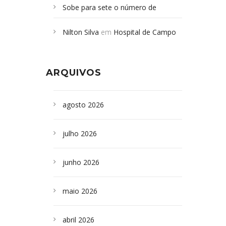
Sobe para sete o número de
Campoformosenses mortos em
Nilton Silva
em
Hospital de Campo
desabamento em São Paulo - Revista
Formoso adquire aparelho para fazer
da Bahia
em
Campoformosenses que
exames de tomografia
morreram em desabamentos são
ARQUIVOS
sepultados em SP
agosto 2026
julho 2026
junho 2026
maio 2026
abril 2026