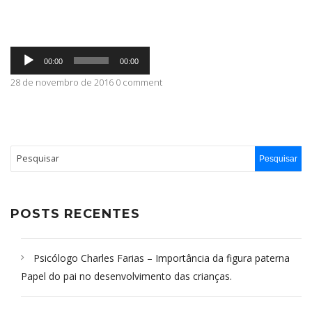
ABRANGÊNCIA
Tocador
00:00
00:00
de
áudio
28 de novembro de 2016 0 comment
CONTATO
POSTS RECENTES
Psicólogo Charles Farias – Importância da figura paterna
Papel do pai no desenvolvimento das crianças.