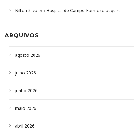
em desabamento em São Paulo - Revista da Bahia
em
Nilton Silva
em
Hospital de Campo Formoso adquire
Campoformosenses que morreram em desabamentos são
aparelho para fazer exames de tomografia
sepultados em SP
ARQUIVOS
agosto 2026
julho 2026
junho 2026
maio 2026
abril 2026