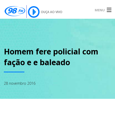
MENU
OUÇA AO VIVO
INÍCIO
SOBRE
Homem fere policial com
fação e e baleado
NOTÍCIAS
28 novembro 2016
PODCAST
GALERIA