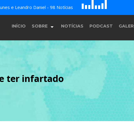
D
H
A
nes e Leandro Daniel - 98 Notícias
G
E
F
B
c
INÍCIO
SOBRE
NOTÍCIAS
PODCAST
GALER
História
 ter infartado
Equipe
Programação