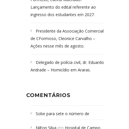
Lançamento do edital referente ao
ingresso dos estudantes em 2027.
Presidente da Associação Comercial
de CFormoso, Cleonice Carvalho –
Ações nesse mês de agosto.
Delegado de polícia civil, dr. Eduardo
Andrade – Homicídio em Araras.
COMENTÁRIOS
Sobe para sete o número de
Campoformosenses mortos em
Nilton Silva
em
Hospital de Campo
desabamento em São Paulo - Revista