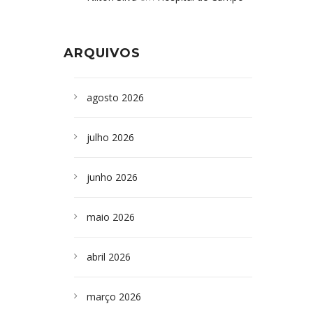
Formoso adquire aparelho para fazer
da Bahia
em
Campoformosenses que
exames de tomografia
morreram em desabamentos são
ARQUIVOS
sepultados em SP
agosto 2026
julho 2026
junho 2026
maio 2026
abril 2026
março 2026