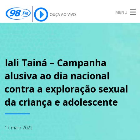
MENU
OUÇA AO VIVO
INÍCIO
SOBRE
Iali Tainá – Campanha
alusiva ao dia nacional
NOTÍCIAS
contra a exploração sexual
da criança e adolescente
PODCAST
17 maio 2022
GALERIA