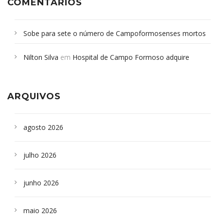
COMENTÁRIOS
Sobe para sete o número de Campoformosenses mortos
em desabamento em São Paulo - Revista da Bahia
em
Nilton Silva
em
Hospital de Campo Formoso adquire
Campoformosenses que morreram em desabamentos são
aparelho para fazer exames de tomografia
sepultados em SP
ARQUIVOS
agosto 2026
julho 2026
junho 2026
maio 2026