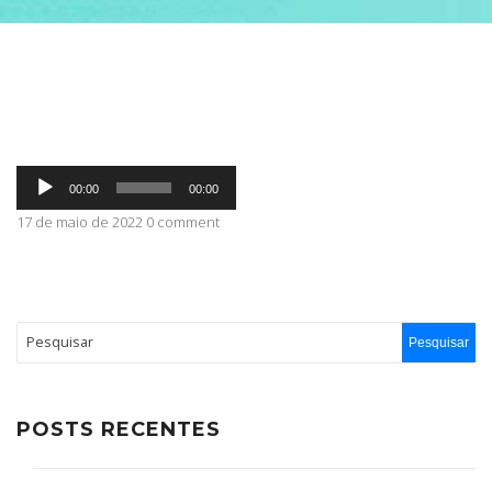
ABRANGÊNCIA
CONTATO
Tocador
00:00
00:00
de
áudio
17 de maio de 2022 0 comment
POSTS RECENTES