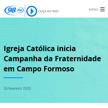
MENU
OUÇA AO VIVO
INÍCIO
SOBRE
Igreja Católica inicia
Campanha da Fraternidade
NOTÍCIAS
em Campo Formoso
PODCAST
26 fevereiro 2020
GALERIA