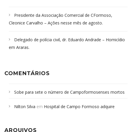
Presidente da Associação Comercial de CFormoso,
Cleonice Carvalho – Ações nesse mês de agosto.
Delegado de polícia civil, dr. Eduardo Andrade – Homicídio
em Araras.
COMENTÁRIOS
Sobe para sete o número de Campoformosenses mortos
em desabamento em São Paulo - Revista da Bahia
em
Nilton Silva
em
Hospital de Campo Formoso adquire
Campoformosenses que morreram em desabamentos são
aparelho para fazer exames de tomografia
sepultados em SP
ARQUIVOS