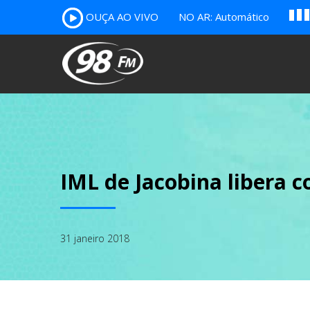
A
OUÇA AO VIVO
NO AR: Automático
B
c
IML de Jacobina libera 
31 janeiro 2018