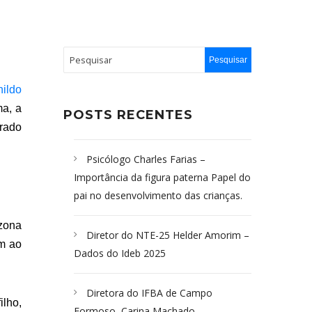
nildo
ma, a
POSTS RECENTES
rrado
Psicólogo Charles Farias –
Importância da figura paterna Papel do
pai no desenvolvimento das crianças.
 zona
Diretor do NTE-25 Helder Amorim –
am ao
Dados do Ideb 2025
Diretora do IFBA de Campo
ilho,
Formoso, Carina Machado-