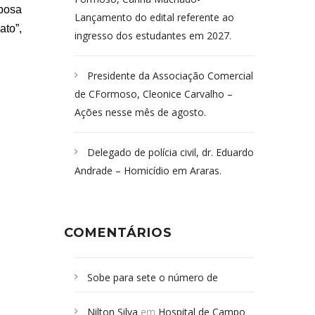
sposa
Lançamento do edital referente ao
ato”,
ingresso dos estudantes em 2027.
Presidente da Associação Comercial
de CFormoso, Cleonice Carvalho –
Ações nesse mês de agosto.
Delegado de polícia civil, dr. Eduardo
Andrade – Homicídio em Araras.
COMENTÁRIOS
Sobe para sete o número de
Campoformosenses mortos em
Nilton Silva
em
Hospital de Campo
desabamento em São Paulo - Revista