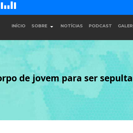
D
H
G
E
F
INÍCIO
SOBRE
NOTÍCIAS
PODCAST
GALER
História
corpo de jovem para ser sepul
Equipe
Programação