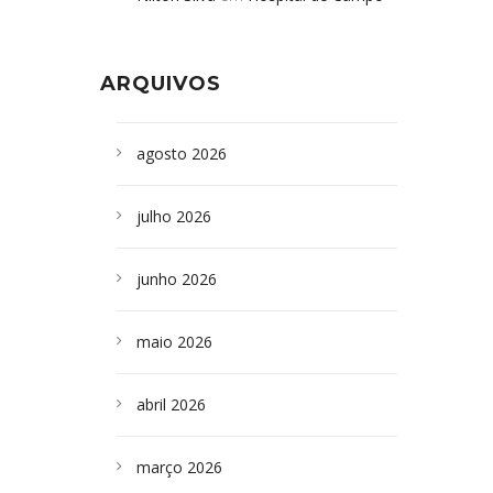
Formoso adquire aparelho para fazer
da Bahia
em
Campoformosenses que
exames de tomografia
morreram em desabamentos são
ARQUIVOS
sepultados em SP
agosto 2026
julho 2026
junho 2026
maio 2026
abril 2026
março 2026