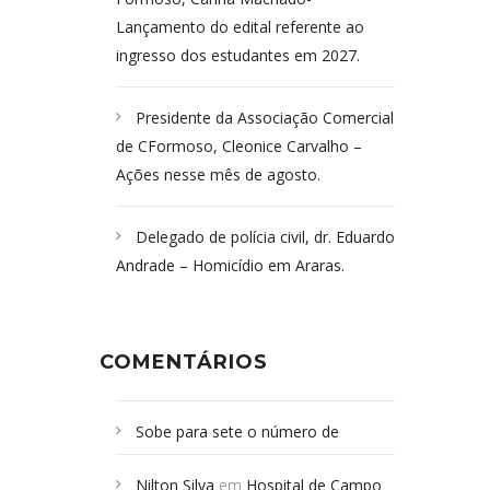
Lançamento do edital referente ao
ingresso dos estudantes em 2027.
Presidente da Associação Comercial
de CFormoso, Cleonice Carvalho –
Ações nesse mês de agosto.
Delegado de polícia civil, dr. Eduardo
Andrade – Homicídio em Araras.
COMENTÁRIOS
Sobe para sete o número de
Campoformosenses mortos em
Nilton Silva
em
Hospital de Campo
desabamento em São Paulo - Revista