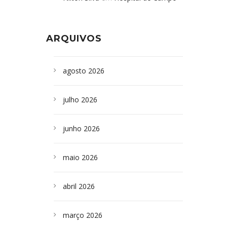
Formoso adquire aparelho para fazer
da Bahia
em
Campoformosenses que
exames de tomografia
morreram em desabamentos são
ARQUIVOS
sepultados em SP
agosto 2026
julho 2026
junho 2026
maio 2026
abril 2026
março 2026