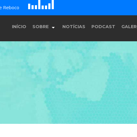
D
H
A
de Reboco
G
E
F
B
c
INÍCIO
SOBRE
NOTÍCIAS
PODCAST
GALER
História
Equipe
Programação