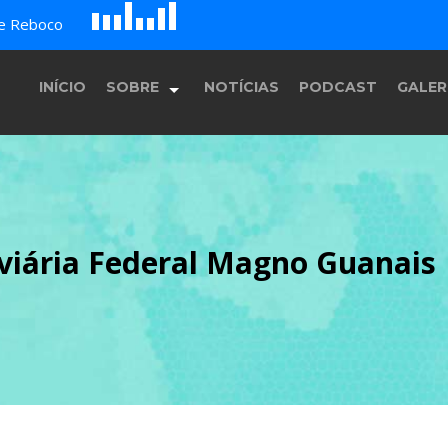
D
H
E
F
de Reboco
B
c
G
A
INÍCIO
SOBRE
NOTÍCIAS
PODCAST
GALER
História
oviária Federal Magno Guanais
Equipe
Programação