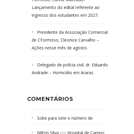
Lançamento do edital referente ao
ingresso dos estudantes em 2027.
Presidente da Associação Comercial
de CFormoso, Cleonice Carvalho –
Ações nesse mês de agosto.
Delegado de polícia civil, dr. Eduardo
Andrade – Homicídio em Araras.
COMENTÁRIOS
Sobe para sete o número de
Campoformosenses mortos em
Nilton Silva
em
Hospital de Campo
desabamento em São Paulo - Revista