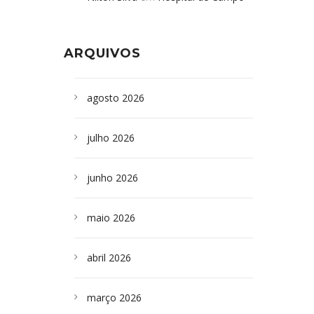
Formoso adquire aparelho para fazer
da Bahia
em
Campoformosenses que
exames de tomografia
morreram em desabamentos são
ARQUIVOS
sepultados em SP
agosto 2026
julho 2026
junho 2026
maio 2026
abril 2026
março 2026