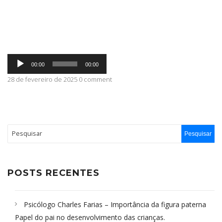
ABRANGÊNCIA
Tocador
CONTATO
00:00
00:00
de
áudio
28 de fevereiro de 2025 0 comment
POSTS RECENTES
Psicólogo Charles Farias – Importância da figura paterna
Papel do pai no desenvolvimento das crianças.