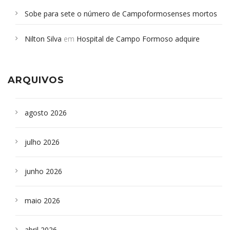
Sobe para sete o número de Campoformosenses mortos
em desabamento em São Paulo - Revista da Bahia
em
Nilton Silva
em
Hospital de Campo Formoso adquire
Campoformosenses que morreram em desabamentos são
aparelho para fazer exames de tomografia
sepultados em SP
ARQUIVOS
agosto 2026
julho 2026
junho 2026
maio 2026
abril 2026