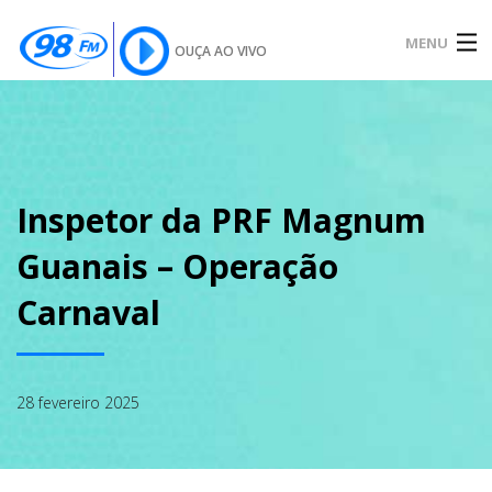
MENU
OUÇA AO VIVO
INÍCIO
SOBRE
Inspetor da PRF Magnum
Guanais – Operação
NOTÍCIAS
Carnaval
PODCAST
28 fevereiro 2025
GALERIA