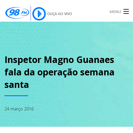
MENU
OUÇA AO VIVO
INÍCIO
SOBRE
Inspetor Magno Guanaes
fala da operação semana
NOTÍCIAS
santa
PODCAST
24 março 2016
GALERIA