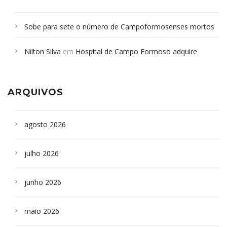
Sobe para sete o número de Campoformosenses mortos
em desabamento em São Paulo - Revista da Bahia
em
Nilton Silva
em
Hospital de Campo Formoso adquire
Campoformosenses que morreram em desabamentos são
aparelho para fazer exames de tomografia
sepultados em SP
ARQUIVOS
agosto 2026
julho 2026
junho 2026
maio 2026