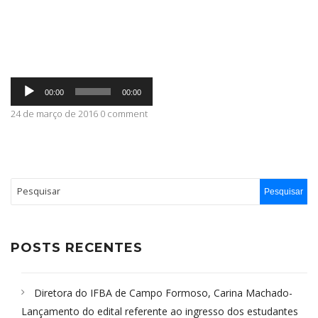
ABRANGÊNCIA
Tocador
CONTATO
00:00
00:00
de
áudio
24 de março de 2016 0 comment
POSTS RECENTES
Diretora do IFBA de Campo Formoso, Carina Machado-
Lançamento do edital referente ao ingresso dos estudantes