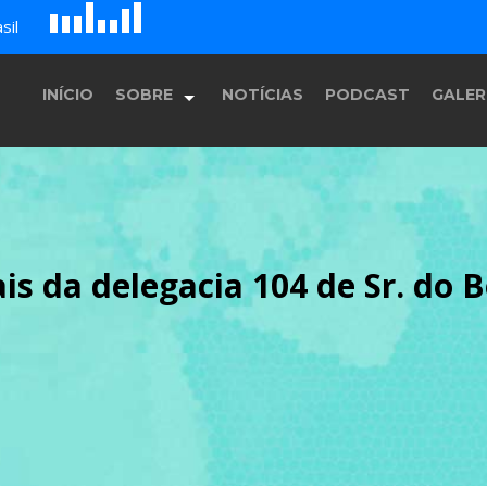
D
H
A
sil
G
E
F
B
c
INÍCIO
SOBRE
NOTÍCIAS
PODCAST
GALER
História
s da delegacia 104 de Sr. do 
Equipe
Programação