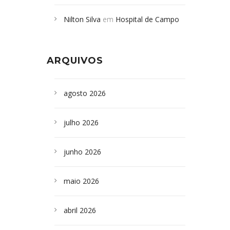
Campoformosenses mortos em
Nilton Silva
em
Hospital de Campo
desabamento em São Paulo - Revista
Formoso adquire aparelho para fazer
da Bahia
em
Campoformosenses que
exames de tomografia
morreram em desabamentos são
ARQUIVOS
sepultados em SP
agosto 2026
julho 2026
junho 2026
maio 2026
abril 2026