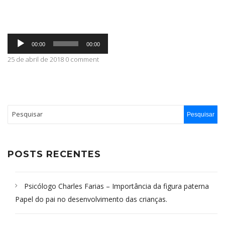
ABRANGÊNCIA
Tocador
00:00
00:00
de
áudio
25 de abril de 2018 0 comment
CONTATO
POSTS RECENTES
Psicólogo Charles Farias – Importância da figura paterna
Papel do pai no desenvolvimento das crianças.