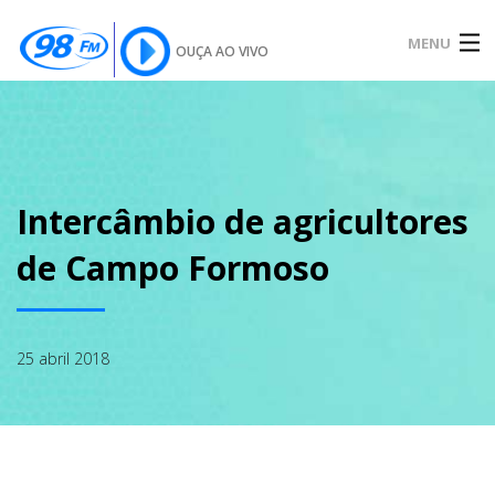
MENU
OUÇA AO VIVO
INÍCIO
SOBRE
Intercâmbio de agricultores
de Campo Formoso
NOTÍCIAS
25 abril 2018
PODCAST
GALERIA