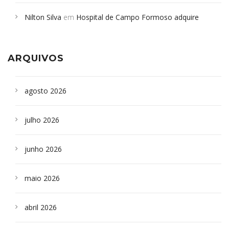
em desabamento em São Paulo - Revista da Bahia
em
Nilton Silva
em
Hospital de Campo Formoso adquire
Campoformosenses que morreram em desabamentos são
aparelho para fazer exames de tomografia
sepultados em SP
ARQUIVOS
agosto 2026
julho 2026
junho 2026
maio 2026
abril 2026