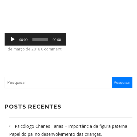
ABRANGÊNCIA
Tocador
CONTATO
00:00
00:00
de
áudio
1 de março de 2018 0 comment
POSTS RECENTES
Psicólogo Charles Farias – Importância da figura paterna
Papel do pai no desenvolvimento das crianças.