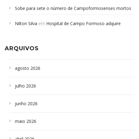
Sobe para sete o número de Campoformosenses mortos
em desabamento em São Paulo - Revista da Bahia
em
Nilton Silva
em
Hospital de Campo Formoso adquire
Campoformosenses que morreram em desabamentos são
aparelho para fazer exames de tomografia
sepultados em SP
ARQUIVOS
agosto 2026
julho 2026
junho 2026
maio 2026
abril 2026