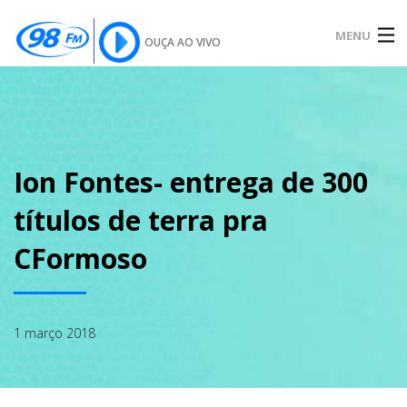
MENU
OUÇA AO VIVO
INÍCIO
SOBRE
Ion Fontes- entrega de 300
títulos de terra pra
NOTÍCIAS
CFormoso
PODCAST
1 março 2018
GALERIA