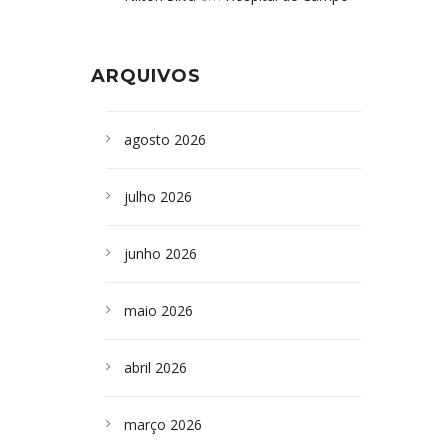
Formoso adquire aparelho para fazer
da Bahia
em
Campoformosenses que
exames de tomografia
morreram em desabamentos são
ARQUIVOS
sepultados em SP
agosto 2026
julho 2026
junho 2026
maio 2026
abril 2026
março 2026