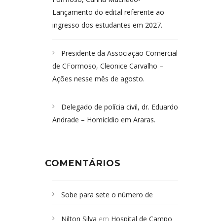
Lançamento do edital referente ao
ingresso dos estudantes em 2027.
Presidente da Associação Comercial
de CFormoso, Cleonice Carvalho –
Ações nesse mês de agosto.
Delegado de polícia civil, dr. Eduardo
Andrade – Homicídio em Araras.
COMENTÁRIOS
Sobe para sete o número de
Campoformosenses mortos em
Nilton Silva
em
Hospital de Campo
desabamento em São Paulo - Revista