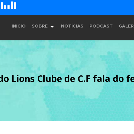
D
H
G
E
F
INÍCIO
SOBRE
NOTÍCIAS
PODCAST
GALER
História
do Lions Clube de C.F fala do 
Equipe
Programação