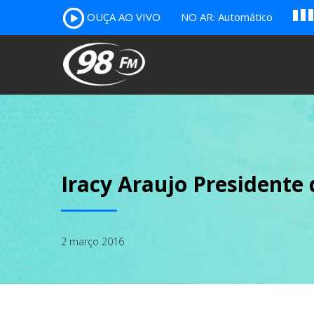
A
OUÇA AO VIVO
NO AR: Automático
B
c
Iracy Araujo Presidente 
2 março 2016