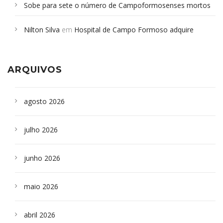
Sobe para sete o número de Campoformosenses mortos
em desabamento em São Paulo - Revista da Bahia
em
Nilton Silva
em
Hospital de Campo Formoso adquire
Campoformosenses que morreram em desabamentos são
aparelho para fazer exames de tomografia
sepultados em SP
ARQUIVOS
agosto 2026
julho 2026
junho 2026
maio 2026
abril 2026