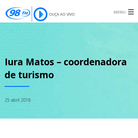
MENU
OUÇA AO VIVO
INÍCIO
SOBRE
Iura Matos – coordenadora
de turismo
NOTÍCIAS
25 abril 2018
PODCAST
GALERIA