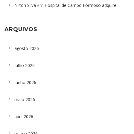
Nilton Silva
em
Hospital de Campo Formoso adquire
Campoformosenses que morreram em desabamentos são
aparelho para fazer exames de tomografia
sepultados em SP
ARQUIVOS
agosto 2026
julho 2026
junho 2026
maio 2026
abril 2026
março 2026