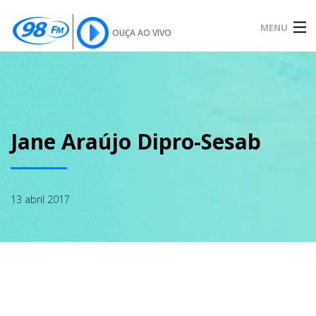
MENU
OUÇA AO VIVO
INÍCIO
SOBRE
Jane Araújo Dipro-Sesab
NOTÍCIAS
13 abril 2017
PODCAST
GALERIA