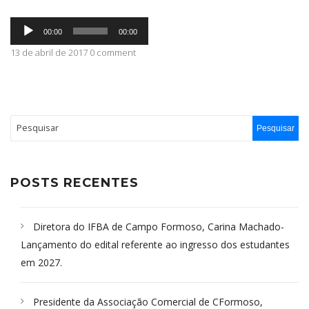
Tocador
ABRANGÊNCIA
00:00
00:00
de
áudio
13 de abril de 2017 0 comment
CONTATO
POSTS RECENTES
Diretora do IFBA de Campo Formoso, Carina Machado-
Lançamento do edital referente ao ingresso dos estudantes
em 2027.
Presidente da Associação Comercial de CFormoso,