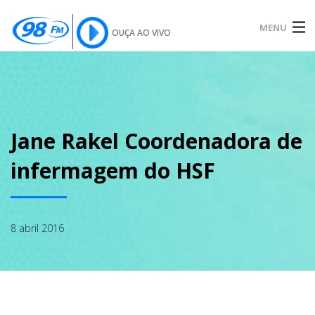
MENU
OUÇA AO VIVO
INÍCIO
SOBRE
Jane Rakel Coordenadora de
infermagem do HSF
NOTÍCIAS
8 abril 2016
PODCAST
GALERIA