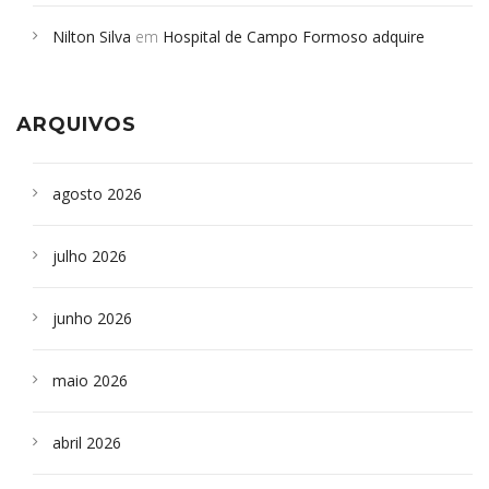
em desabamento em São Paulo - Revista da Bahia
em
Nilton Silva
em
Hospital de Campo Formoso adquire
Campoformosenses que morreram em desabamentos são
aparelho para fazer exames de tomografia
sepultados em SP
ARQUIVOS
agosto 2026
julho 2026
junho 2026
maio 2026
abril 2026