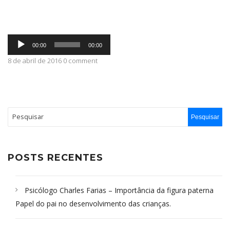
ABRANGÊNCIA
Tocador
00:00
00:00
de
áudio
8 de abril de 2016 0 comment
CONTATO
POSTS RECENTES
Psicólogo Charles Farias – Importância da figura paterna
Papel do pai no desenvolvimento das crianças.