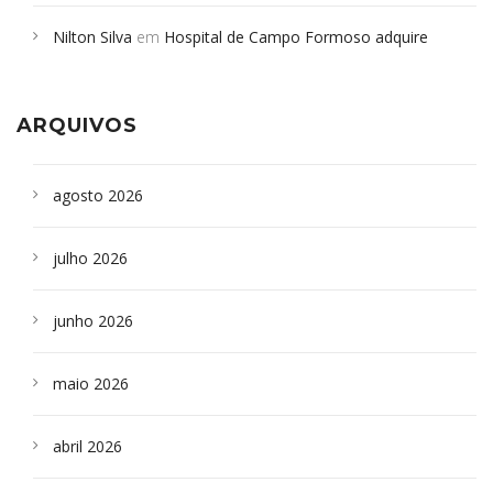
em desabamento em São Paulo - Revista da Bahia
em
Nilton Silva
em
Hospital de Campo Formoso adquire
Campoformosenses que morreram em desabamentos são
aparelho para fazer exames de tomografia
sepultados em SP
ARQUIVOS
agosto 2026
julho 2026
junho 2026
maio 2026
abril 2026