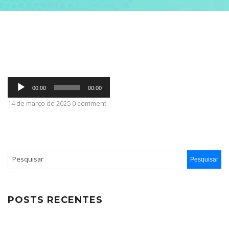
ABRANGÊNCIA
CONTATO
Tocador
00:00
00:00
de
áudio
14 de março de 2025 0 comment
POSTS RECENTES