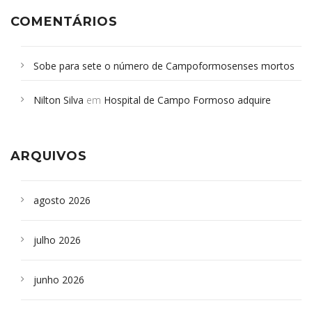
COMENTÁRIOS
Sobe para sete o número de Campoformosenses mortos
em desabamento em São Paulo - Revista da Bahia
em
Nilton Silva
em
Hospital de Campo Formoso adquire
Campoformosenses que morreram em desabamentos são
aparelho para fazer exames de tomografia
sepultados em SP
ARQUIVOS
agosto 2026
julho 2026
junho 2026