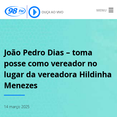
MENU
OUÇA AO VIVO
INÍCIO
SOBRE
João Pedro Dias – toma
posse como vereador no
NOTÍCIAS
lugar da vereadora Hildinha
Menezes
PODCAST
14 março 2025
GALERIA