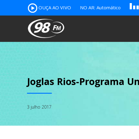
A
OUÇA AO VIVO
NO AR: Automático
B
c
Joglas Rios-Programa Un
3 julho 2017