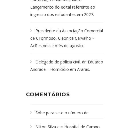
Lançamento do edital referente ao
ingresso dos estudantes em 2027.
Presidente da Associação Comercial
de CFormoso, Cleonice Carvalho –
Ações nesse mês de agosto.
Delegado de polícia civil, dr. Eduardo
Andrade – Homicídio em Araras.
COMENTÁRIOS
Sobe para sete o número de
Campoformosenses mortos em
Nilton Silva
em
Hospital de Campo
desabamento em São Paulo - Revista