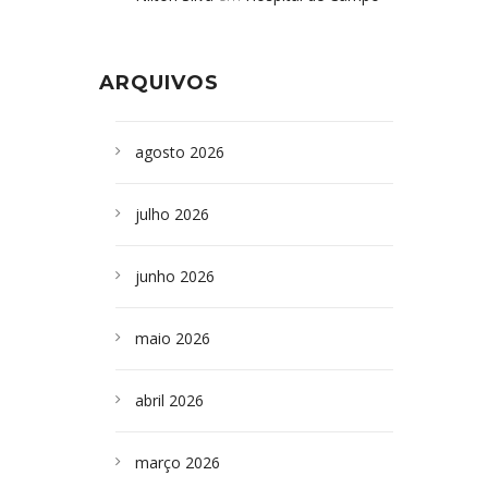
Formoso adquire aparelho para fazer
da Bahia
em
Campoformosenses que
exames de tomografia
morreram em desabamentos são
ARQUIVOS
sepultados em SP
agosto 2026
julho 2026
junho 2026
maio 2026
abril 2026
março 2026