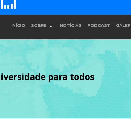
D
H
E
F
G
INÍCIO
SOBRE
NOTÍCIAS
PODCAST
GALER
História
iversidade para todos
Equipe
Programação