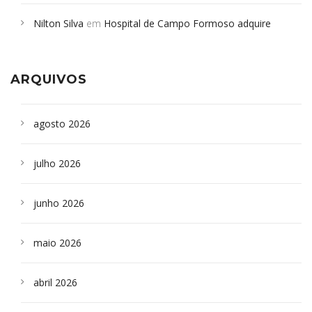
em desabamento em São Paulo - Revista da Bahia
em
Nilton Silva
em
Hospital de Campo Formoso adquire
Campoformosenses que morreram em desabamentos são
aparelho para fazer exames de tomografia
sepultados em SP
ARQUIVOS
agosto 2026
julho 2026
junho 2026
maio 2026
abril 2026