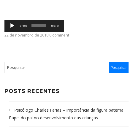
ABRANGÊNCIA
Tocador
00:00
00:00
de
áudio
22 de novembro de 2018 0 comment
CONTATO
POSTS RECENTES
Psicólogo Charles Farias – Importância da figura paterna
Papel do pai no desenvolvimento das crianças.