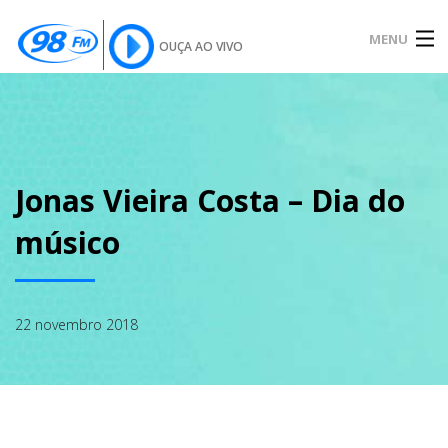
MENU
OUÇA AO VIVO
INÍCIO
SOBRE
Jonas Vieira Costa – Dia do
músico
NOTÍCIAS
22 novembro 2018
PODCAST
GALERIA