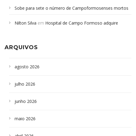
Sobe para sete o número de Campoformosenses mortos
em desabamento em São Paulo - Revista da Bahia
em
Nilton Silva
em
Hospital de Campo Formoso adquire
Campoformosenses que morreram em desabamentos são
aparelho para fazer exames de tomografia
sepultados em SP
ARQUIVOS
agosto 2026
julho 2026
junho 2026
maio 2026
abril 2026