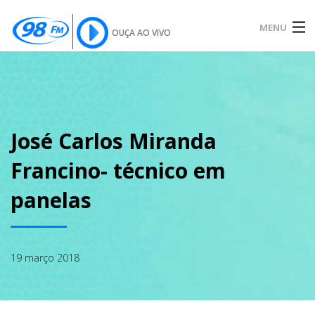
MENU
OUÇA AO VIVO
INÍCIO
SOBRE
José Carlos Miranda
Francino- técnico em
NOTÍCIAS
panelas
PODCAST
19 março 2018
GALERIA