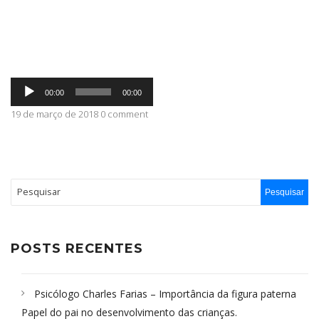
ABRANGÊNCIA
Tocador
CONTATO
00:00
00:00
de
áudio
19 de março de 2018 0 comment
POSTS RECENTES
Psicólogo Charles Farias – Importância da figura paterna
Papel do pai no desenvolvimento das crianças.