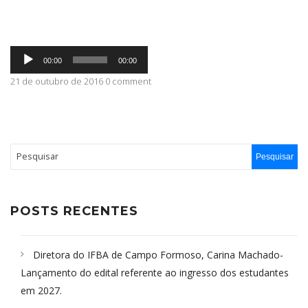
ABRANGÊNCIA
Tocador
00:00
00:00
de
áudio
21 de outubro de 2016 0 comment
CONTATO
POSTS RECENTES
Diretora do IFBA de Campo Formoso, Carina Machado-
Lançamento do edital referente ao ingresso dos estudantes
em 2027.