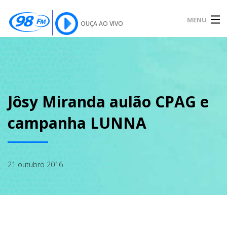
MENU
OUÇA AO VIVO
INÍCIO
SOBRE
Jôsy Miranda aulão CPAG e
campanha LUNNA
NOTÍCIAS
21 outubro 2016
PODCAST
GALERIA