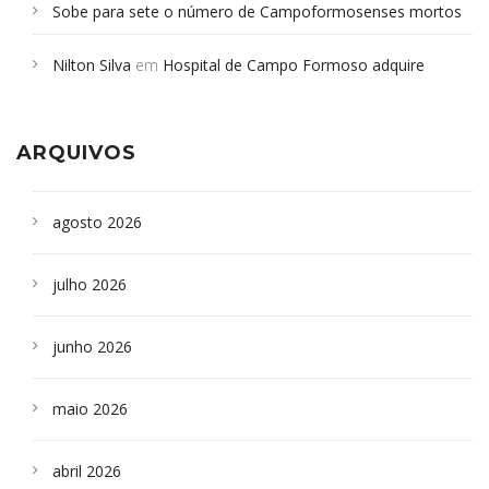
Sobe para sete o número de Campoformosenses mortos
em desabamento em São Paulo - Revista da Bahia
em
Nilton Silva
em
Hospital de Campo Formoso adquire
Campoformosenses que morreram em desabamentos são
aparelho para fazer exames de tomografia
sepultados em SP
ARQUIVOS
agosto 2026
julho 2026
junho 2026
maio 2026
abril 2026