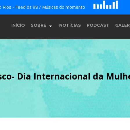
D
H
A
do Rios - Feed da 98 / Músicas do momento
G
E
F
B
c
INÍCIO
SOBRE
NOTÍCIAS
PODCAST
GALER
História
isco- Dia Internacional da Mulh
Equipe
Programação