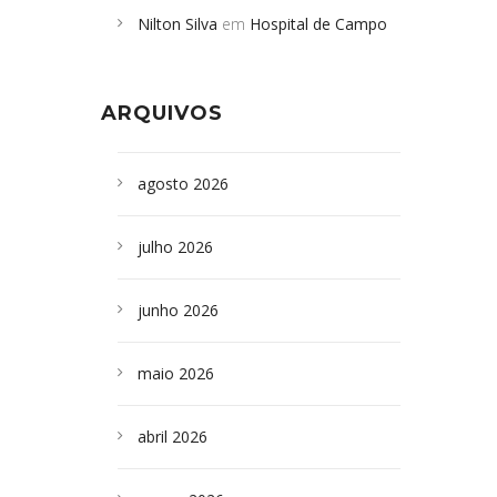
Nilton Silva
em
Hospital de Campo
desabamento em São Paulo - Revista
Formoso adquire aparelho para fazer
da Bahia
em
Campoformosenses que
exames de tomografia
morreram em desabamentos são
ARQUIVOS
sepultados em SP
agosto 2026
julho 2026
junho 2026
maio 2026
abril 2026