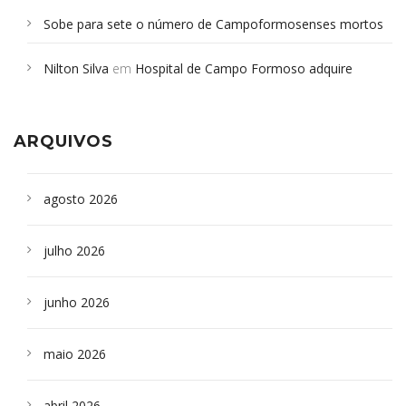
Sobe para sete o número de Campoformosenses mortos
em desabamento em São Paulo - Revista da Bahia
em
Nilton Silva
em
Hospital de Campo Formoso adquire
Campoformosenses que morreram em desabamentos são
aparelho para fazer exames de tomografia
sepultados em SP
ARQUIVOS
agosto 2026
julho 2026
junho 2026
maio 2026
abril 2026