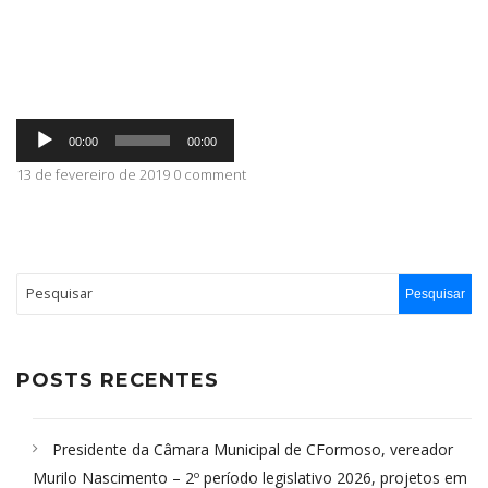
ABRANGÊNCIA
Tocador
CONTATO
00:00
00:00
de
áudio
13 de fevereiro de 2019 0 comment
POSTS RECENTES
Presidente da Câmara Municipal de CFormoso, vereador
Murilo Nascimento – 2º período legislativo 2026, projetos em