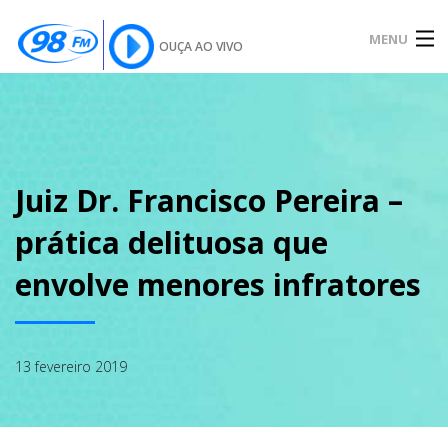
MENU
OUÇA AO VIVO
INÍCIO
SOBRE
Juiz Dr. Francisco Pereira –
prática delituosa que
NOTÍCIAS
envolve menores infratores
PODCAST
13 fevereiro 2019
GALERIA