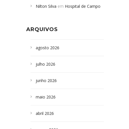
Nilton Silva
em
Hospital de Campo
desabamento em São Paulo - Revista
Formoso adquire aparelho para fazer
da Bahia
em
Campoformosenses que
exames de tomografia
morreram em desabamentos são
ARQUIVOS
sepultados em SP
agosto 2026
julho 2026
junho 2026
maio 2026
abril 2026