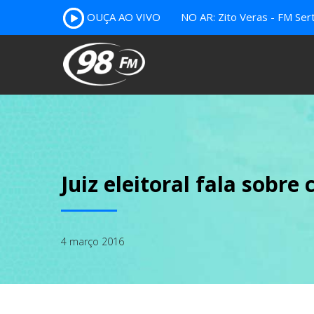
OUÇA AO VIVO
NO AR: Zito Veras - FM Ser
Juiz eleitoral fala sobr
4 março 2016