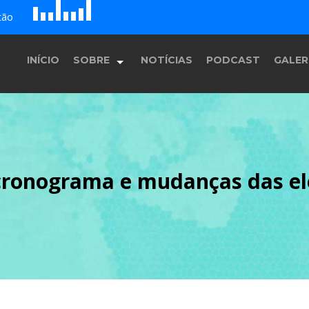
D
H
A
tão
E
F
G
B
c
INÍCIO
SOBRE
NOTÍCIAS
PODCAST
GALER
História
e cronograma e mudanças das e
Equipe
Programação