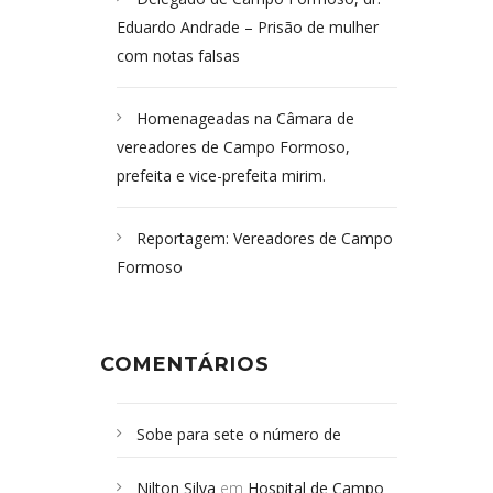
Eduardo Andrade – Prisão de mulher
com notas falsas
Homenageadas na Câmara de
vereadores de Campo Formoso,
prefeita e vice-prefeita mirim.
Reportagem: Vereadores de Campo
Formoso
COMENTÁRIOS
Sobe para sete o número de
Campoformosenses mortos em
Nilton Silva
em
Hospital de Campo
desabamento em São Paulo - Revista