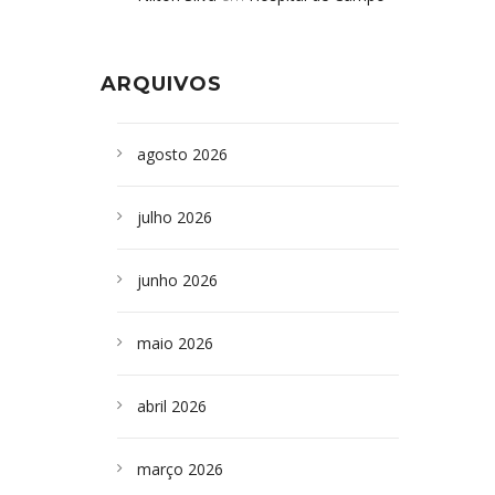
Formoso adquire aparelho para fazer
da Bahia
em
Campoformosenses que
exames de tomografia
morreram em desabamentos são
ARQUIVOS
sepultados em SP
agosto 2026
julho 2026
junho 2026
maio 2026
abril 2026
março 2026