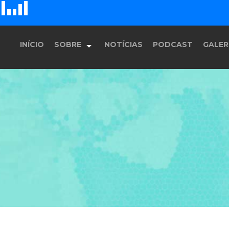
D
H
G
E
F
INÍCIO
SOBRE
NOTÍCIAS
PODCAST
GALER
História
Equipe
Programação