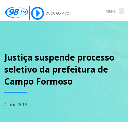
MENU
OUÇA AO VIVO
INÍCIO
SOBRE
Justiça suspende processo
seletivo da prefeitura de
NOTÍCIAS
Campo Formoso
PODCAST
4 julho 2016
GALERIA