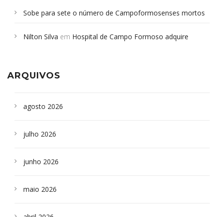
Sobe para sete o número de Campoformosenses mortos
em desabamento em São Paulo - Revista da Bahia
em
Nilton Silva
em
Hospital de Campo Formoso adquire
Campoformosenses que morreram em desabamentos são
aparelho para fazer exames de tomografia
sepultados em SP
ARQUIVOS
agosto 2026
julho 2026
junho 2026
maio 2026
abril 2026