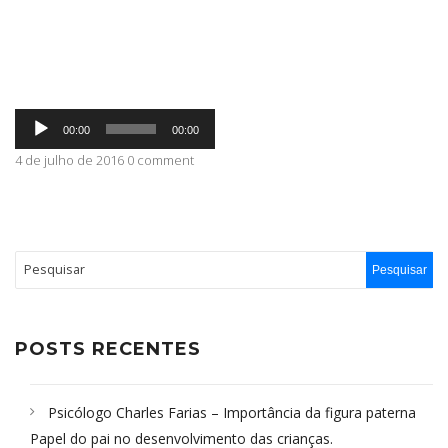
ABRANGÊNCIA
Tocador
CONTATO
00:00
00:00
de
áudio
4 de julho de 2016 0 comment
POSTS RECENTES
Psicólogo Charles Farias – Importância da figura paterna
Papel do pai no desenvolvimento das crianças.