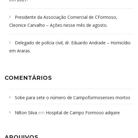
Presidente da Associação Comercial de CFormoso,
Cleonice Carvalho – Ações nesse mês de agosto.
Delegado de polícia civil, dr. Eduardo Andrade – Homicídio
em Araras.
COMENTÁRIOS
Sobe para sete o número de Campoformosenses mortos
em desabamento em São Paulo - Revista da Bahia
em
Nilton Silva
em
Hospital de Campo Formoso adquire
Campoformosenses que morreram em desabamentos são
aparelho para fazer exames de tomografia
sepultados em SP
ARQUIVOS