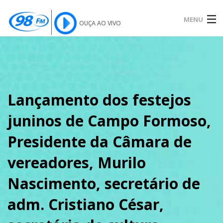
MENU
OUÇA AO VIVO
INÍCIO
SOBRE
Lançamento dos festejos
juninos de Campo Formoso,
NOTÍCIAS
Presidente da Câmara de
vereadores, Murilo
PODCAST
Nascimento, secretário de
adm. Cristiano César,
GALERIA