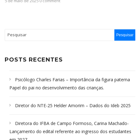
áudio
5 de maio de 2025 0 comment
POSTS RECENTES
Psicólogo Charles Farias – Importância da figura paterna
Papel do pai no desenvolvimento das crianças.
Diretor do NTE-25 Helder Amorim – Dados do Ideb 2025
Diretora do IFBA de Campo Formoso, Carina Machado-
Lançamento do edital referente ao ingresso dos estudantes
em 2027.