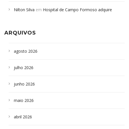
em desabamento em São Paulo - Revista da Bahia
em
Nilton Silva
em
Hospital de Campo Formoso adquire
Campoformosenses que morreram em desabamentos são
aparelho para fazer exames de tomografia
sepultados em SP
ARQUIVOS
agosto 2026
julho 2026
junho 2026
maio 2026
abril 2026