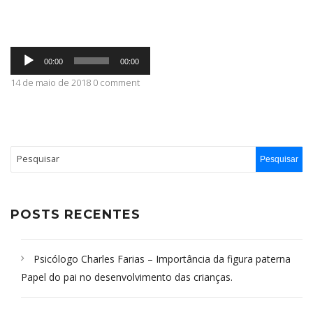
ABRANGÊNCIA
Tocador
00:00
00:00
de
áudio
14 de maio de 2018 0 comment
CONTATO
POSTS RECENTES
Psicólogo Charles Farias – Importância da figura paterna
Papel do pai no desenvolvimento das crianças.