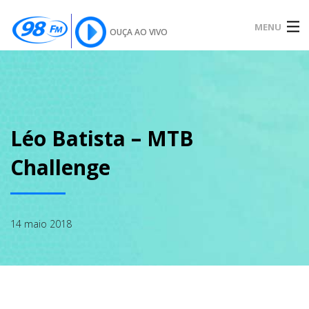
MENU
OUÇA AO VIVO
INÍCIO
SOBRE
Léo Batista – MTB
Challenge
NOTÍCIAS
14 maio 2018
PODCAST
GALERIA