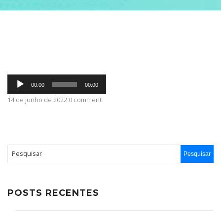
ABRANGÊNCIA
CONTATO
Tocador
00:00
00:00
de
áudio
14 de junho de 2022 0 comment
POSTS RECENTES