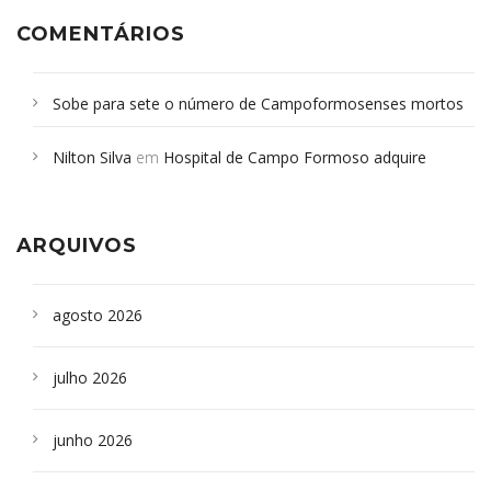
COMENTÁRIOS
Sobe para sete o número de Campoformosenses mortos
em desabamento em São Paulo - Revista da Bahia
em
Nilton Silva
em
Hospital de Campo Formoso adquire
Campoformosenses que morreram em desabamentos são
aparelho para fazer exames de tomografia
sepultados em SP
ARQUIVOS
agosto 2026
julho 2026
junho 2026