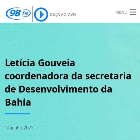
MENU
OUÇA AO VIVO
INÍCIO
SOBRE
Letícia Gouveia
coordenadora da secretaria
NOTÍCIAS
de Desenvolvimento da
Bahia
PODCAST
14 junho 2022
GALERIA