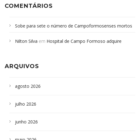
COMENTÁRIOS
Sobe para sete o número de Campoformosenses mortos
em desabamento em São Paulo - Revista da Bahia
em
Nilton Silva
em
Hospital de Campo Formoso adquire
Campoformosenses que morreram em desabamentos são
aparelho para fazer exames de tomografia
sepultados em SP
ARQUIVOS
agosto 2026
julho 2026
junho 2026
maio 2026