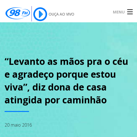
MENU
OUÇA AO VIVO
INÍCIO
SOBRE
“Levanto as mãos pra o céu
e agradeço porque estou
NOTÍCIAS
viva”, diz dona de casa
atingida por caminhão
PODCAST
20 maio 2016
GALERIA