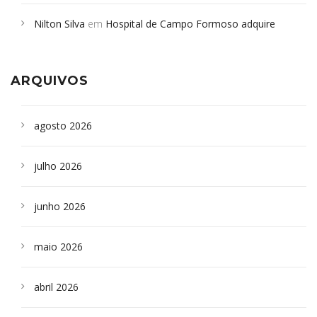
em desabamento em São Paulo - Revista da Bahia
em
Nilton Silva
em
Hospital de Campo Formoso adquire
Campoformosenses que morreram em desabamentos são
aparelho para fazer exames de tomografia
sepultados em SP
ARQUIVOS
agosto 2026
julho 2026
junho 2026
maio 2026
abril 2026