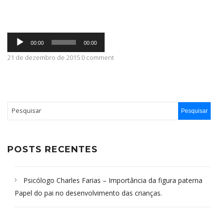
ABRANGÊNCIA
Tocador
00:00
00:00
de
áudio
21 de dezembro de 2015 0 comment
CONTATO
POSTS RECENTES
Psicólogo Charles Farias – Importância da figura paterna
Papel do pai no desenvolvimento das crianças.