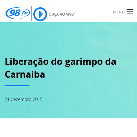
MENU
OUÇA AO VIVO
INÍCIO
SOBRE
Liberação do garimpo da
Carnaiba
NOTÍCIAS
21 dezembro 2015
PODCAST
GALERIA