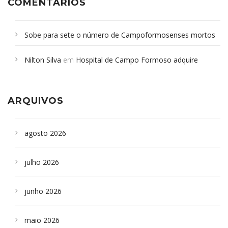
COMENTÁRIOS
Sobe para sete o número de Campoformosenses mortos
em desabamento em São Paulo - Revista da Bahia
em
Nilton Silva
em
Hospital de Campo Formoso adquire
Campoformosenses que morreram em desabamentos são
aparelho para fazer exames de tomografia
sepultados em SP
ARQUIVOS
agosto 2026
julho 2026
junho 2026
maio 2026