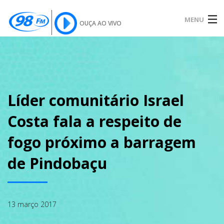
MENU
OUÇA AO VIVO
INÍCIO
SOBRE
Líder comunitário Israel
Costa fala a respeito de
NOTÍCIAS
fogo próximo a barragem
de Pindobaçu
PODCAST
13 março 2017
GALERIA