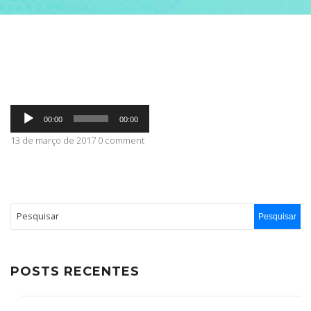
ABRANGÊNCIA
CONTATO
Tocador
00:00
00:00
de
áudio
13 de março de 2017 0 comment
POSTS RECENTES