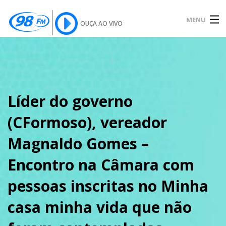
MENU
OUÇA AO VIVO
INÍCIO
SOBRE
Líder do governo
(CFormoso), vereador
NOTÍCIAS
Magnaldo Gomes –
Encontro na Câmara com
PODCAST
pessoas inscritas no Minha
casa minha vida que não
GALERIA