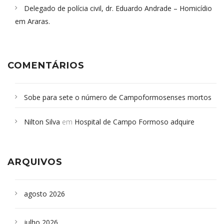
Delegado de polícia civil, dr. Eduardo Andrade – Homicídio
em Araras.
COMENTÁRIOS
Sobe para sete o número de Campoformosenses mortos
em desabamento em São Paulo - Revista da Bahia
em
Nilton Silva
em
Hospital de Campo Formoso adquire
Campoformosenses que morreram em desabamentos são
aparelho para fazer exames de tomografia
sepultados em SP
ARQUIVOS
agosto 2026
julho 2026