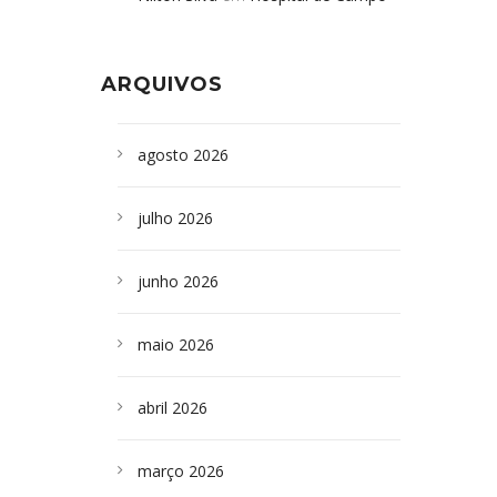
Formoso adquire aparelho para fazer
da Bahia
em
Campoformosenses que
exames de tomografia
morreram em desabamentos são
ARQUIVOS
sepultados em SP
agosto 2026
julho 2026
junho 2026
maio 2026
abril 2026
março 2026