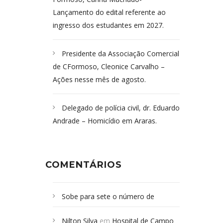
Lançamento do edital referente ao
ingresso dos estudantes em 2027.
Presidente da Associação Comercial
de CFormoso, Cleonice Carvalho –
Ações nesse mês de agosto.
Delegado de polícia civil, dr. Eduardo
Andrade – Homicídio em Araras.
COMENTÁRIOS
Sobe para sete o número de
Campoformosenses mortos em
Nilton Silva
em
Hospital de Campo
desabamento em São Paulo - Revista