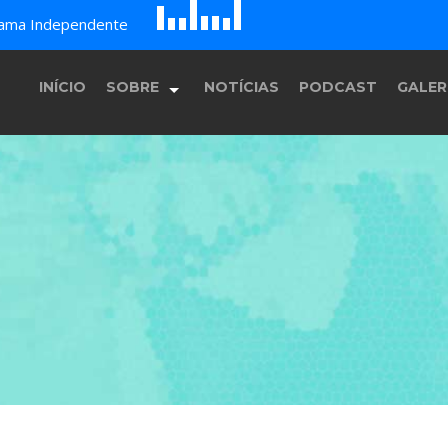
E
F
B
c
rama Independente
G
D
H
A
INÍCIO
SOBRE
NOTÍCIAS
PODCAST
GALER
História
Equipe
Programação