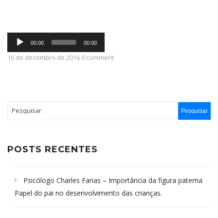
ABRANGÊNCIA
Tocador
00:00
00:00
de
áudio
16 de dezembro de 2016 0 comment
CONTATO
POSTS RECENTES
Psicólogo Charles Farias – Importância da figura paterna
Papel do pai no desenvolvimento das crianças.