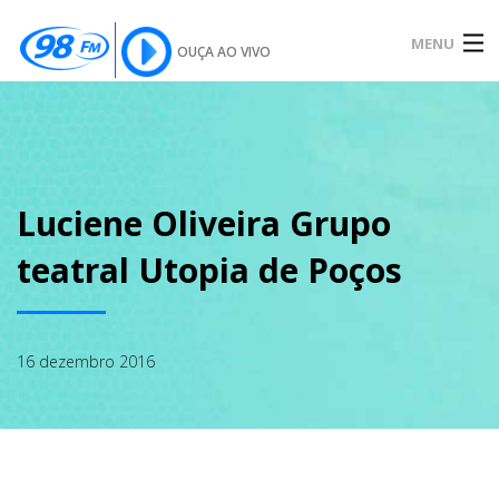
MENU
OUÇA AO VIVO
INÍCIO
SOBRE
Luciene Oliveira Grupo
teatral Utopia de Poços
NOTÍCIAS
16 dezembro 2016
PODCAST
GALERIA