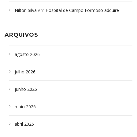
em desabamento em São Paulo - Revista da Bahia
em
Nilton Silva
em
Hospital de Campo Formoso adquire
Campoformosenses que morreram em desabamentos são
aparelho para fazer exames de tomografia
sepultados em SP
ARQUIVOS
agosto 2026
julho 2026
junho 2026
maio 2026
abril 2026