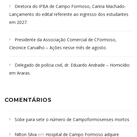
Diretora do IFBA de Campo Formoso, Carina Machado-
Lançamento do edital referente ao ingresso dos estudantes
em 2027.
Presidente da Associação Comercial de CFormoso,
Cleonice Carvalho – Ações nesse mês de agosto.
Delegado de polícia civil, dr. Eduardo Andrade – Homicídio
em Araras.
COMENTÁRIOS
Sobe para sete o número de Campoformosenses mortos
em desabamento em São Paulo - Revista da Bahia
em
Nilton Silva
em
Hospital de Campo Formoso adquire
Campoformosenses que morreram em desabamentos são