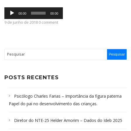
Tocador
ABRANGÊNCIA
00:00
00:00
de
áudio
9 de junho de 2018 0 comment
CONTATO
POSTS RECENTES
Psicólogo Charles Farias – Importância da figura paterna
Papel do pai no desenvolvimento das crianças.
Diretor do NTE-25 Helder Amorim – Dados do Ideb 2025