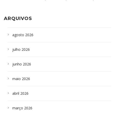
aparelho para fazer exames de tomografia
sepultados em SP
ARQUIVOS
agosto 2026
julho 2026
junho 2026
maio 2026
abril 2026
março 2026