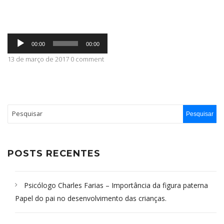
ABRANGÊNCIA
Tocador
00:00
00:00
de
áudio
13 de março de 2017 0 comment
CONTATO
POSTS RECENTES
Psicólogo Charles Farias – Importância da figura paterna
Papel do pai no desenvolvimento das crianças.