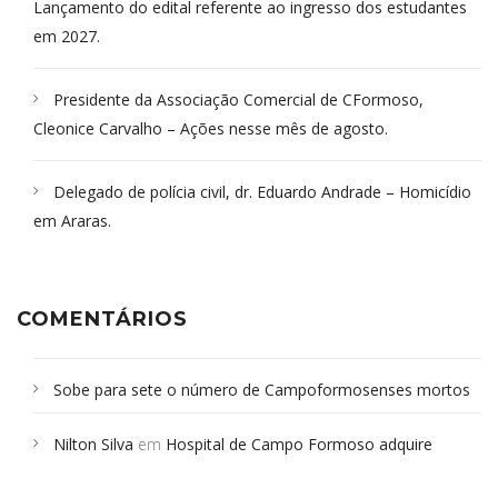
Lançamento do edital referente ao ingresso dos estudantes
em 2027.
Presidente da Associação Comercial de CFormoso,
Cleonice Carvalho – Ações nesse mês de agosto.
Delegado de polícia civil, dr. Eduardo Andrade – Homicídio
em Araras.
COMENTÁRIOS
Sobe para sete o número de Campoformosenses mortos
em desabamento em São Paulo - Revista da Bahia
em
Nilton Silva
em
Hospital de Campo Formoso adquire
Campoformosenses que morreram em desabamentos são
aparelho para fazer exames de tomografia
sepultados em SP