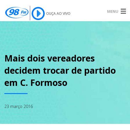
MENU
OUÇA AO VIVO
INÍCIO
SOBRE
Mais dois vereadores
decidem trocar de partido
NOTÍCIAS
em C. Formoso
PODCAST
23 março 2016
GALERIA