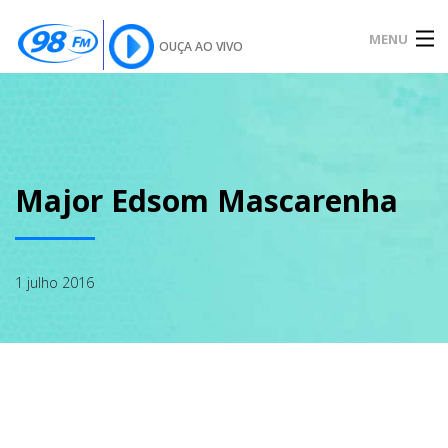
MENU
OUÇA AO VIVO
INÍCIO
SOBRE
Major Edsom Mascarenha
NOTÍCIAS
1 julho 2016
PODCAST
GALERIA