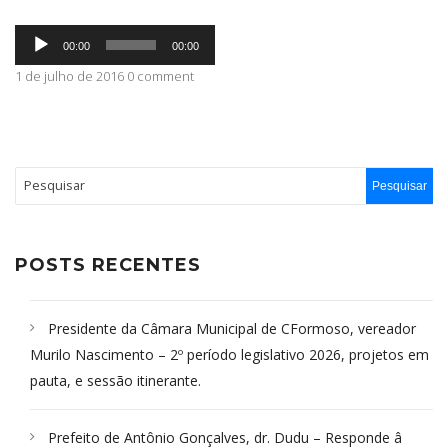
Tocador
ABRANGÊNCIA
00:00
00:00
de
áudio
1 de julho de 2016 0 comment
CONTATO
POSTS RECENTES
Presidente da Câmara Municipal de CFormoso, vereador
Murilo Nascimento – 2º período legislativo 2026, projetos em
pauta, e sessão itinerante.
Prefeito de Antônio Gonçalves, dr. Dudu – Responde â