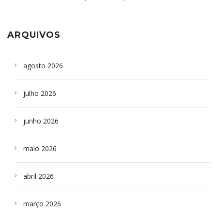
aparelho para fazer exames de tomografia
sepultados em SP
ARQUIVOS
agosto 2026
julho 2026
junho 2026
maio 2026
abril 2026
março 2026