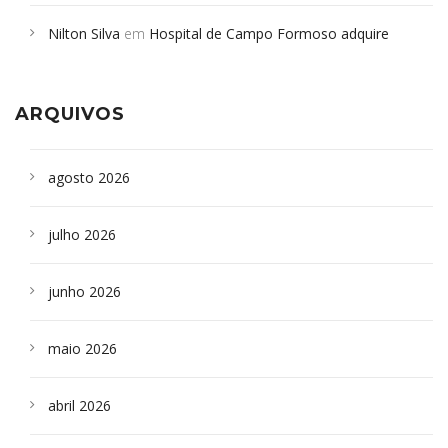
em desabamento em São Paulo - Revista da Bahia
em
Nilton Silva
em
Hospital de Campo Formoso adquire
Campoformosenses que morreram em desabamentos são
aparelho para fazer exames de tomografia
sepultados em SP
ARQUIVOS
agosto 2026
julho 2026
junho 2026
maio 2026
abril 2026