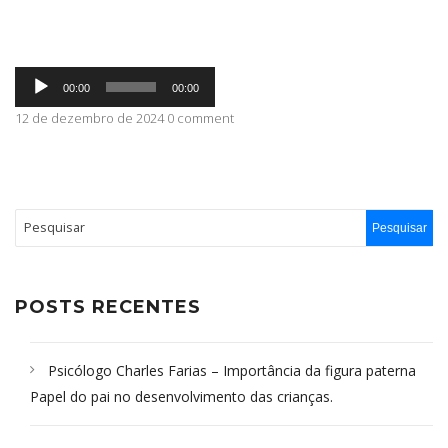
ABRANGÊNCIA
Tocador
00:00
00:00
de
áudio
12 de dezembro de 2024 0 comment
CONTATO
POSTS RECENTES
Psicólogo Charles Farias – Importância da figura paterna
Papel do pai no desenvolvimento das crianças.