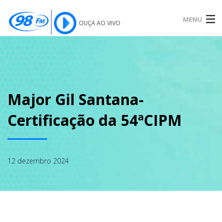
MENU
OUÇA AO VIVO
INÍCIO
SOBRE
Major Gil Santana-
Certificação da 54ªCIPM
NOTÍCIAS
12 dezembro 2024
PODCAST
GALERIA