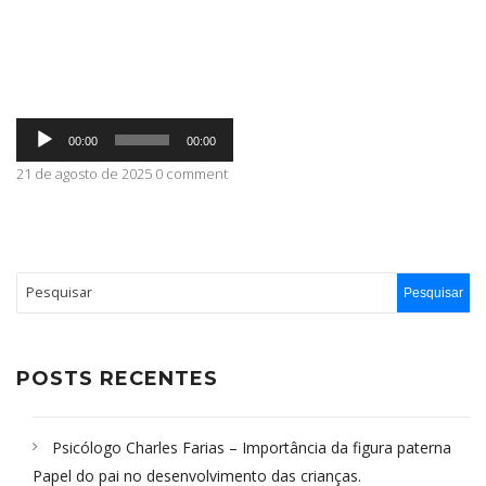
ABRANGÊNCIA
Tocador
CONTATO
00:00
00:00
de
áudio
21 de agosto de 2025 0 comment
POSTS RECENTES
Psicólogo Charles Farias – Importância da figura paterna
Papel do pai no desenvolvimento das crianças.