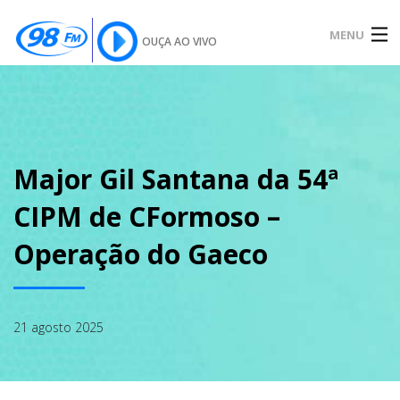
MENU
OUÇA AO VIVO
INÍCIO
SOBRE
Major Gil Santana da 54ª
CIPM de CFormoso –
NOTÍCIAS
Operação do Gaeco
PODCAST
21 agosto 2025
GALERIA