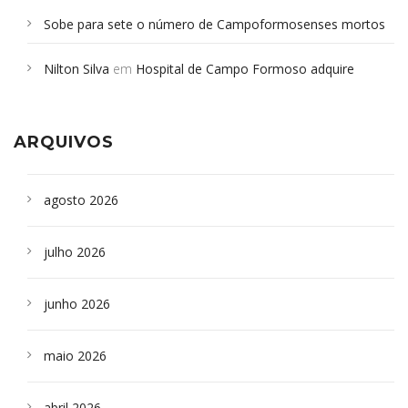
Sobe para sete o número de Campoformosenses mortos
em desabamento em São Paulo - Revista da Bahia
em
Nilton Silva
em
Hospital de Campo Formoso adquire
Campoformosenses que morreram em desabamentos são
aparelho para fazer exames de tomografia
sepultados em SP
ARQUIVOS
agosto 2026
julho 2026
junho 2026
maio 2026
abril 2026