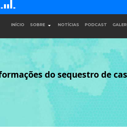
G
D
H
E
F
INÍCIO
SOBRE
NOTÍCIAS
PODCAST
GALER
História
nformações do sequestro de ca
Equipe
Programação