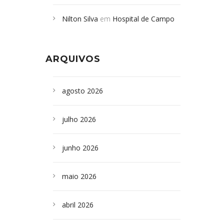
Campoformosenses mortos em
Nilton Silva
em
Hospital de Campo
desabamento em São Paulo - Revista
Formoso adquire aparelho para fazer
da Bahia
em
Campoformosenses que
exames de tomografia
morreram em desabamentos são
ARQUIVOS
sepultados em SP
agosto 2026
julho 2026
junho 2026
maio 2026
abril 2026