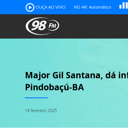
OUÇA AO VIVO
NO AR: Automático
B
c
A
Major Gil Santana, dá i
Pindobaçú-BA
14 fevereiro 2025