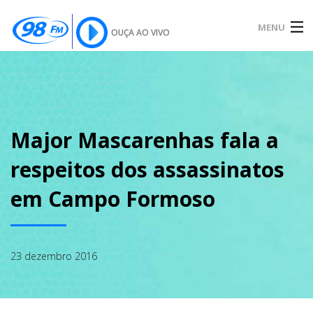
MENU
OUÇA AO VIVO
INÍCIO
SOBRE
Major Mascarenhas fala a
respeitos dos assassinatos
NOTÍCIAS
em Campo Formoso
PODCAST
23 dezembro 2016
GALERIA