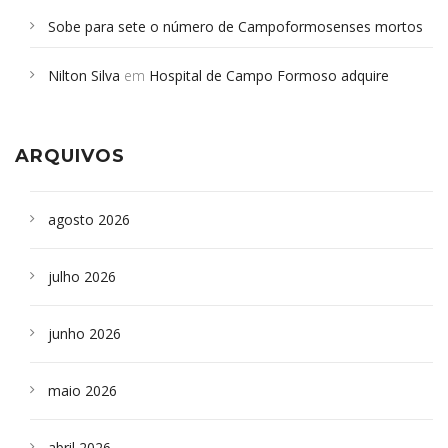
Sobe para sete o número de Campoformosenses mortos
em desabamento em São Paulo - Revista da Bahia
em
Nilton Silva
em
Hospital de Campo Formoso adquire
Campoformosenses que morreram em desabamentos são
aparelho para fazer exames de tomografia
sepultados em SP
ARQUIVOS
agosto 2026
julho 2026
junho 2026
maio 2026
abril 2026