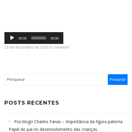
ABRANGÊNCIA
Tocador
CONTATO
00:00
00:00
de
áudio
23 de dezembro de 2016 0 comment
POSTS RECENTES
Psicólogo Charles Farias – Importância da figura paterna
Papel do pai no desenvolvimento das crianças.