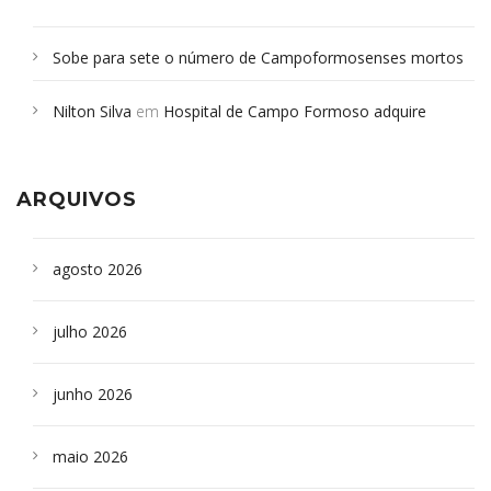
Sobe para sete o número de Campoformosenses mortos
em desabamento em São Paulo - Revista da Bahia
em
Nilton Silva
em
Hospital de Campo Formoso adquire
Campoformosenses que morreram em desabamentos são
aparelho para fazer exames de tomografia
sepultados em SP
ARQUIVOS
agosto 2026
julho 2026
junho 2026
maio 2026