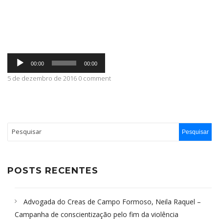
ABRANGÊNCIA
Tocador
CONTATO
00:00
00:00
de
áudio
5 de dezembro de 2016 0 comment
POSTS RECENTES
Advogada do Creas de Campo Formoso, Neila Raquel –
Campanha de conscientização pelo fim da violência