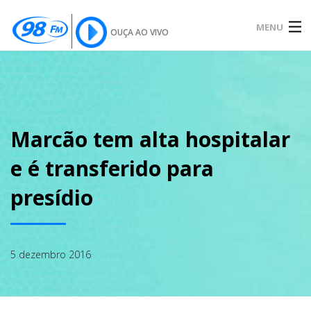
MENU
OUÇA AO VIVO
INÍCIO
SOBRE
Marcão tem alta hospitalar
e é transferido para
NOTÍCIAS
presídio
PODCAST
5 dezembro 2016
GALERIA