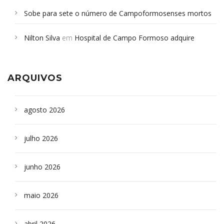
Sobe para sete o número de Campoformosenses mortos
em desabamento em São Paulo - Revista da Bahia
em
Nilton Silva
em
Hospital de Campo Formoso adquire
Campoformosenses que morreram em desabamentos são
aparelho para fazer exames de tomografia
sepultados em SP
ARQUIVOS
agosto 2026
julho 2026
junho 2026
maio 2026
abril 2026