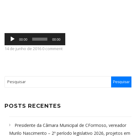
ABRANGÊNCIA
Tocador
CONTATO
00:00
00:00
de
áudio
14 de junho de 2016 0 comment
POSTS RECENTES
Presidente da Câmara Municipal de CFormoso, vereador
Murilo Nascimento – 2º período legislativo 2026, projetos em