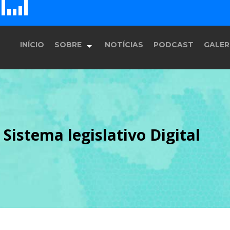
D
H
G
E
F
INÍCIO
SOBRE
NOTÍCIAS
PODCAST
GALER
História
 Sistema legislativo Digital
Equipe
Programação