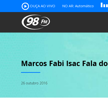
A
OUÇA AO VIVO
NO AR: Automático
B
c
Marcos Fabi Isac Fala do
26 outubro 2016