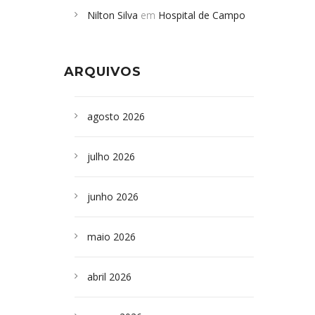
Nilton Silva
em
Hospital de Campo
desabamento em São Paulo - Revista
Formoso adquire aparelho para fazer
da Bahia
em
Campoformosenses que
exames de tomografia
morreram em desabamentos são
ARQUIVOS
sepultados em SP
agosto 2026
julho 2026
junho 2026
maio 2026
abril 2026