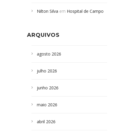
Campoformosenses mortos em
Nilton Silva
em
Hospital de Campo
desabamento em São Paulo - Revista
Formoso adquire aparelho para fazer
da Bahia
em
Campoformosenses que
exames de tomografia
morreram em desabamentos são
ARQUIVOS
sepultados em SP
agosto 2026
julho 2026
junho 2026
maio 2026
abril 2026