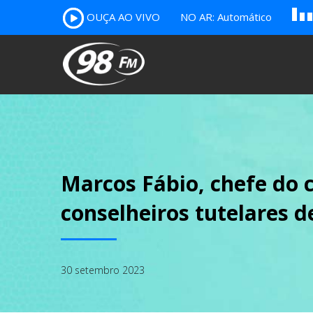
OUÇA AO VIVO
NO AR: Automático
B
c
A
Marcos Fábio, chefe do c
conselheiros tutelares 
30 setembro 2023