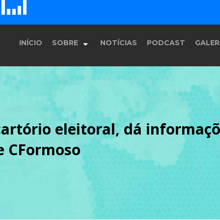
E
F
D
H
G
INÍCIO
SOBRE
NOTÍCIAS
PODCAST
GALER
História
artório eleitoral, dá informaçõ
Equipe
de CFormoso
Programação